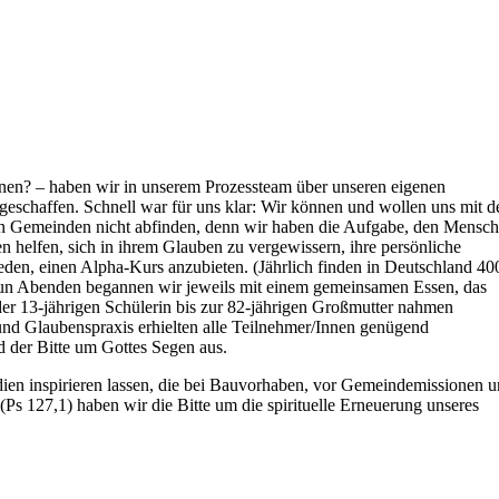
nen? – haben wir in unserem Prozessteam über unseren eigenen
geschaffen. Schnell war für uns klar: Wir können und wollen uns mit 
eren Gemeinden nicht abfinden, denn wir haben die Aufgabe, den Mensc
helfen, sich in ihrem Glauben zu vergewissern, ihre persönliche
den, einen Alpha-Kurs anzubieten. (Jährlich finden in Deutschland 40
 neun Abenden begannen wir jeweils mit einem gemeinsamen Essen, das
der 13-jährigen Schülerin bis zur 82-jährigen Großmutter nahmen
nd Glaubenspraxis erhielten alle Teilnehmer/Innen genügend
d der Bitte um Gottes Segen aus.
dien inspirieren lassen, die bei Bauvorhaben, vor Gemeindemissionen 
(Ps 127,1) haben wir die Bitte um die spirituelle Erneuerung unseres