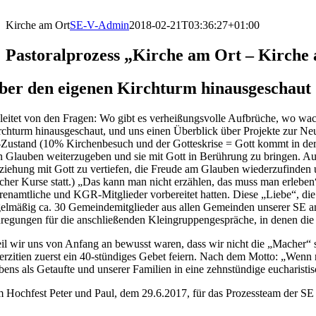
Kirche am Ort
SE-V-Admin
2018-02-21T03:36:27+01:00
Pastoralprozess „Kirche am Ort – Kirche 
ber den eigenen Kirchturm hinausgeschaut
leitet von den Fragen: Wo gibt es verheißungsvolle Aufbrüche, wo wa
rchturm hinausgeschaut, und uns einen Überblick über Projekte zur Neu
t-Zustand (10% Kirchenbesuch und der Gotteskrise = Gott kommt in der 
n Glauben weiterzugeben und sie mit Gott in Berührung zu bringen. Au
ziehung mit Gott zu vertiefen, die Freude am Glauben wiederzufinden 
lcher Kurse statt.) „Das kann man nicht erzählen, das muss man erleb
renamtliche und KGR-Mitglieder vorbereitet hatten. Diese „Liebe“, die
gelmäßig ca. 30 Gemeindemitglieder aus allen Gemeinden unserer SE a
regungen für die anschließenden Kleingruppengespräche, in denen die 
il wir uns von Anfang an bewusst waren, dass wir nicht die „Macher“ 
erzitien zuerst ein 40-stündiges Gebet feiern. Nach dem Motto: „Wenn n
bens als Getaufte und unserer Familien in eine zehnstündige eucharist
 Hochfest Peter und Paul, dem 29.6.2017, für das Prozessteam der SE 