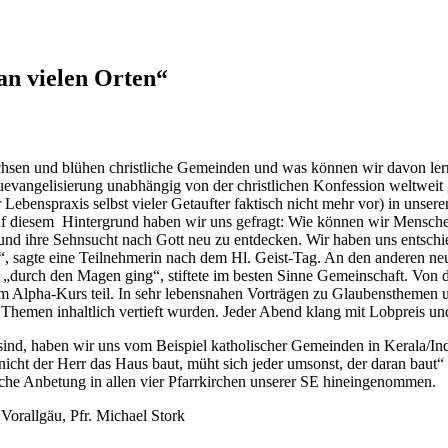
an vielen Orten“
chsen und blühen christliche Gemeinden und was können wir davon ler
evangelisierung unabhängig von der christlichen Konfession weltweit 
Lebenspraxis selbst vieler Getaufter faktisch nicht mehr vor) in uns
f diesem Hintergrund haben wir uns gefragt: Wie können wir Menschen 
und ihre Sehnsucht nach Gott neu zu entdecken. Wir haben uns entschie
en“, sagte eine Teilnehmerin nach dem Hl. Geist-Tag. An den anderen
 „durch den Magen ging“, stiftete im besten Sinne Gemeinschaft. Von 
m Alpha-Kurs teil. In sehr lebensnahen Vorträgen zu Glaubensthemen u
Themen inhaltlich vertieft wurden. Jeder Abend klang mit Lobpreis un
sind, haben wir uns vom Beispiel katholischer Gemeinden in Kerala/In
icht der Herr das Haus baut, müht sich jeder umsonst, der daran baut“ 
ische Anbetung in allen vier Pfarrkirchen unserer SE hineingenommen.
Vorallgäu, Pfr. Michael Stork