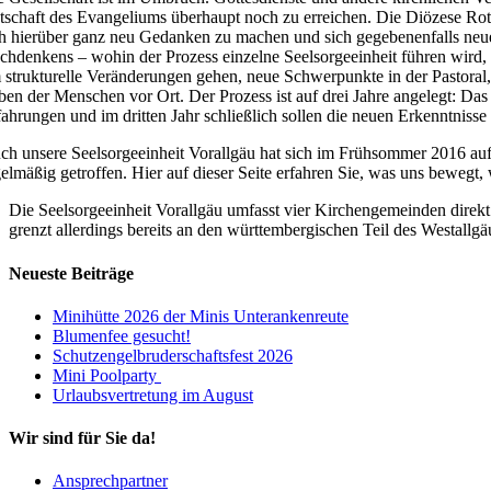
tschaft des Evangeliums überhaupt noch zu erreichen. Die Diözese Rott
ch hierüber ganz neu Gedanken zu machen und sich gegebenenfalls neuen
chdenkens – wohin der Prozess einzelne Seelsorgeeinheit führen wird,
 strukturelle Veränderungen gehen, neue Schwerpunkte in der Pastoral
ben der Menschen vor Ort. Der Prozess ist auf drei Jahre angelegt: D
fahrungen und im dritten Jahr schließlich sollen die neuen Erkenntniss
ch unsere Seelsorgeeinheit Vorallgäu hat sich im Frühsommer 2016 auf 
gelmäßig getroffen. Hier auf dieser Seite erfahren Sie, was uns bewegt,
Die Seelsorgeeinheit Vorallgäu umfasst vier Kirchengemeinden direkt
grenzt allerdings bereits an den württembergischen Teil des Westallgä
Neueste Beiträge
Minihütte 2026 der Minis Unterankenreute
Blumenfee gesucht!
Schutzengelbruderschaftsfest 2026
Mini Poolparty
Urlaubsvertretung im August
Wir sind für Sie da!
Ansprechpartner