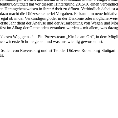
enburg-Stuttgart hat vor diesem Hintergrund 2015/16 einen verbindlich
 Herangehensweisen in ihrer Arbeit zu öffnen. Verbindlich dabei ist a
 dazu macht die Diözese keinerlei Vorgaben. Es kann um neue Initiat
, egal ob in der Verkündigung oder in der Diakonie oder möglicherweis
as erste Jahr dient der Analyse und der Ausarbeitung von Wegen und M
e fest im Alltag der Gemeinden verankert werden – mit allem, was dazug
diesen Weg gemacht. Ein Prozessteam „Kirche am Ort“, in dem Mitgliede
 wo wir erste Schritte gehen und was uns wichtig geworden ist.
 östlich von Ravensburg und ist Teil der Diözese Rottenburg-Stuttgart
us.