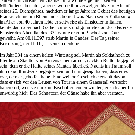
Jahren zum christlichen Glauben und wollte eigentlich seinen
Militärdienst beenden, aber es wurde ihm verweigert bis zum Ablauf
seines 25. Dienstjahres, nachdem er lange Jahre im Gebiet des heutige
Frankreich und im Rheinland stationiert war. Nach seiner Entlassung
im Alter von 40 Jahren lebte er zeitweise als Einsiedler in Italien,
kehrte dann aber nach Gallien zurück und gründete dort 361 das erste
Kloster des Abendlandes. 372 wurde er zum Bischof von Tour
geweiht. Am 08.11.397 starb Martin in Candes. Der Tag seiner
Beisetzung, der 11.11., ist sein Gedenktag.
Im Jahr 334 an einem kalten Wintertag soll Martin als Soldat hoch zu
Pferde am Stadttor von Amiens einem armen, nackten Bettler begegnet
sein, dem er die Hälfte seines Mantels überließ. Nachts im Traum soll
ihm daraufhin Jesus begegnet sein und ihm gesagt haben, dass er es
war, dem er geholfen habe. Eine weitere Geschichte erzählt davon,
dass er sich vor den Leuten von Tour in einem Gänsestall versteckt
haben soll, weil sie ihn zum Bischof ernennen wollten, er sich aber für
unwürdig hielt. Das Schnattern der Gänse habe ihn aber verraten.