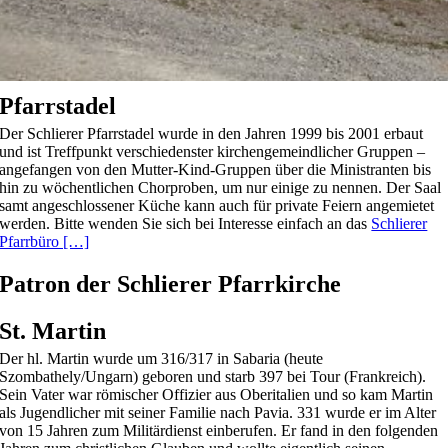
Pfarrstadel
Der Schlierer Pfarrstadel wurde in den Jahren 1999 bis 2001 erbaut
und ist Treffpunkt verschiedenster kirchengemeindlicher Gruppen –
angefangen von den Mutter-Kind-Gruppen über die Ministranten bis
hin zu wöchentlichen Chorproben, um nur einige zu nennen. Der Saal
samt angeschlossener Küche kann auch für private Feiern angemietet
werden. Bitte wenden Sie sich bei Interesse einfach an das
Schlierer
Pfarrbüro […]
Patron der Schlierer Pfarrkirche
St. Martin
Der hl. Martin wurde um 316/317 in Sabaria (heute
Szombathely/Ungarn) geboren und starb 397 bei Tour (Frankreich).
Sein Vater war römischer Offizier aus Oberitalien und so kam Martin
als Jugendlicher mit seiner Familie nach Pavia. 331 wurde er im Alter
von 15 Jahren zum Militärdienst einberufen. Er fand in den folgenden