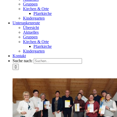
Gruppen
Kirchen & Orte
Pfarrkirche
Kindergarten
Unterankenreute
Übersicht
Aktuelles
Gruppen
Kirchen & Orte
Pfarrkirche
Kindergarten
Kontakt
Suche nach: