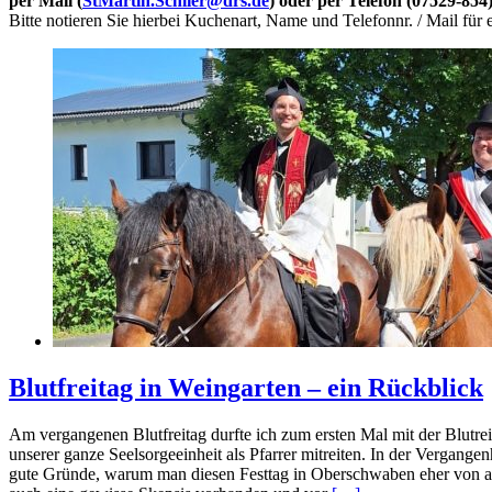
per Mail (
StMartin.Schlier@drs.de
) oder per Telefon (07529-854
Bitte notieren Sie hierbei Kuchenart, Name und Telefonnr. / Mail fü
Blutfreitag in Weingarten – ein Rückblick
Am vergangenen Blutfreitag durfte ich zum ersten Mal mit der Blutreit
unserer ganze Seelsorgeeinheit als Pfarrer mitreiten. In der Vergange
gute Gründe, warum man diesen Festtag in Oberschwaben eher von au