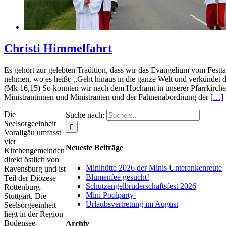
Christi Himmelfahrt
Es gehört zur gelebten Tradition, dass wir das Evangelium vom Festt
nehmen, wo es heißt: „Geht hinaus in die ganze Welt und verkündet
(Mk 16,15) So konnten wir nach dem Hochamt in unserer Pfarrkirche
Ministrantinnen und Ministranten und der Fahnenabordnung der
[…]
Die
Suche nach:
Seelsorgeeinheit
Vorallgäu umfasst
vier
Neueste Beiträge
Kirchengemeinden
direkt östlich von
Minihütte 2026 der Minis Unterankenreute
Ravensburg und ist
Blumenfee gesucht!
Teil der Diözese
Schutzengelbruderschaftsfest 2026
Rottenburg-
Mini Poolparty
Stuttgart. Die
Urlaubsvertretung im August
Seelsorgeeinheit
liegt in der Region
Bodensee-
Archiv