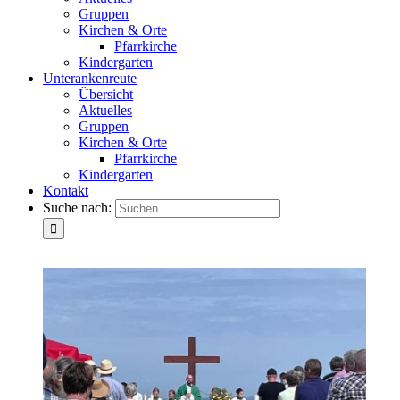
Gruppen
Kirchen & Orte
Pfarrkirche
Kindergarten
Unterankenreute
Übersicht
Aktuelles
Gruppen
Kirchen & Orte
Pfarrkirche
Kindergarten
Kontakt
Suche nach: