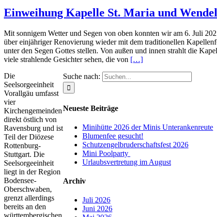
Einweihung Kapelle St. Maria und Wendel
Mit sonnigem Wetter und Segen von oben konnten wir am 6. Juli 20
über einjähriger Renovierung wieder mit dem traditionellen Kapellenf
unter den Segen Gottes stellen. Von außen und innen strahlt die Kap
viele strahlende Gesichter sehen, die von
[…]
Die
Suche nach:
Seelsorgeeinheit
Vorallgäu umfasst
vier
Neueste Beiträge
Kirchengemeinden
direkt östlich von
Minihütte 2026 der Minis Unterankenreute
Ravensburg und ist
Blumenfee gesucht!
Teil der Diözese
Schutzengelbruderschaftsfest 2026
Rottenburg-
Mini Poolparty
Stuttgart. Die
Urlaubsvertretung im August
Seelsorgeeinheit
liegt in der Region
Bodensee-
Archiv
Oberschwaben,
grenzt allerdings
Juli 2026
bereits an den
Juni 2026
württembergischen