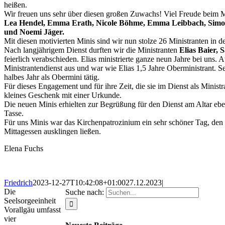
heißen.
Wir freuen uns sehr über diesen großen Zuwachs! Viel Freude beim 
Lea Hendel, Emma Erath, Nicole Böhme, Emma Leibbach, Simon
und Noemi Jäger.
Mit diesen motivierten Minis sind wir nun stolze 26 Ministranten in d
Nach langjährigem Dienst durften wir die Ministranten
Elias Baier,
feierlich verabschieden. Elias ministrierte ganze neun Jahre bei uns.
Ministrantendienst aus und war wie Elias 1,5 Jahre Oberministrant. Se
halbes Jahr als Obermini tätig.
Für dieses Engagement und für ihre Zeit, die sie im Dienst als Ministr
kleines Geschenk mit einer Urkunde.
Die neuen Minis erhielten zur Begrüßung für den Dienst am Altar ebe
Tasse.
Für uns Minis war das Kirchenpatrozinium ein sehr schöner Tag, den 
Mittagessen ausklingen ließen.
Elena Fuchs
Friedrich
2023-12-27T10:42:08+01:00
27.12.2023
|
Die
Suche nach:
Seelsorgeeinheit
Vorallgäu umfasst
vier