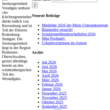
Seelsorgeeinheit
Vorallgäu umfasst
vier
Neueste Beiträge
Kirchengemeinden
direkt östlich von
Minihütte 2026 der Minis Unterankenreute
Ravensburg und ist
Blumenfee gesucht!
Teil der Diözese
Schutzengelbruderschaftsfest 2026
Rottenburg-
Mini Poolparty
Stuttgart. Die
Urlaubsvertretung im August
Seelsorgeeinheit
liegt in der Region
Bodensee-
Archiv
Oberschwaben,
grenzt allerdings
Juli 2026
bereits an den
Juni 2026
württembergischen
Mai 2026
Teil des
April 2026
Westallgäus.
März 2026
Februar 2026
Januar 2026
Dezember 2025
November 2025
Oktober 2025
September 2025