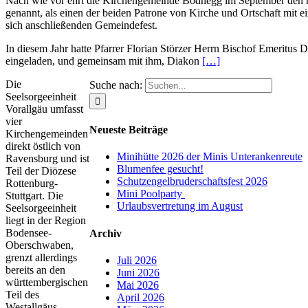
Nach wie vor ehrt die Kirchengemeinde Bodnegg im September den
genannt, als einen der beiden Patrone von Kirche und Ortschaft mit 
sich anschließenden Gemeindefest.
In diesem Jahr hatte Pfarrer Florian Störzer Herrn Bischof Emeritus
eingeladen, und gemeinsam mit ihm, Diakon
[…]
Die
Suche nach:
Seelsorgeeinheit
Vorallgäu umfasst
vier
Neueste Beiträge
Kirchengemeinden
direkt östlich von
Minihütte 2026 der Minis Unterankenreute
Ravensburg und ist
Blumenfee gesucht!
Teil der Diözese
Schutzengelbruderschaftsfest 2026
Rottenburg-
Mini Poolparty
Stuttgart. Die
Urlaubsvertretung im August
Seelsorgeeinheit
liegt in der Region
Bodensee-
Archiv
Oberschwaben,
grenzt allerdings
Juli 2026
bereits an den
Juni 2026
württembergischen
Mai 2026
Teil des
April 2026
Westallgäus.